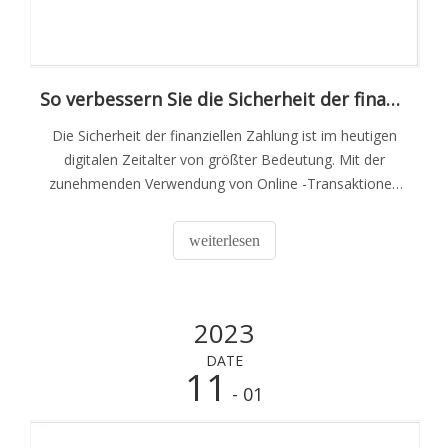
So verbessern Sie die Sicherheit der finanziellen Zahlung mit einem drahtlosen Kommunikationsmodul
Die Sicherheit der finanziellen Zahlung ist im heutigen
digitalen Zeitalter von größter Bedeutung. Mit der
zunehmenden Verwendung von Online -Transaktionen
ist es wichtig sicherzustellen, dass Finanzinformationen
vor unbefugtem Zugriff geschützt sind. Eine Möglichkeit,
weiterlesen
die Sicherheit der finanziellen Zahlung zu verbessern,
besteht
2023
DATE
11
- 01