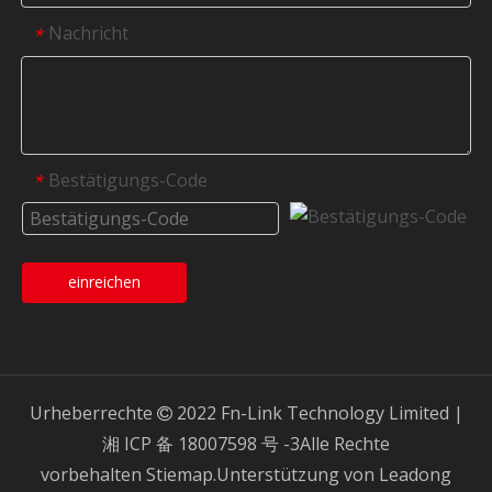
Nachricht
*
Bestätigungs-Code
*
einreichen
Urheberrechte
2022 Fn-Link Technology Limited |

湘 ICP 备 18007598 号 -3
Alle Rechte
vorbehalten
Stiemap.
Unterstützung von
Leadong