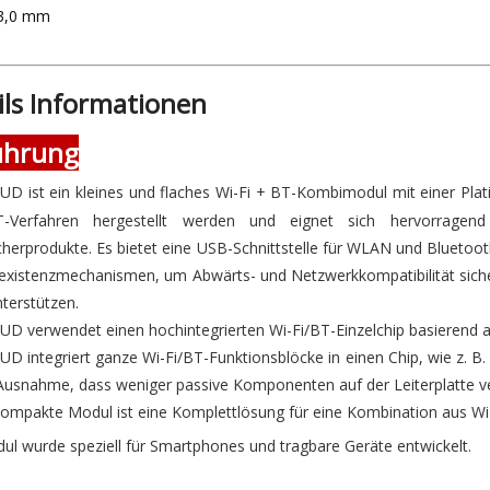
13,0 mm
ils Informationen
ührung
UD ist ein kleines und flaches Wi-Fi + BT-Kombimodul mit einer Pl
Verfahren hergestellt werden und eignet sich hervorragend
herprodukte. Es bietet eine USB-Schnittstelle für WLAN und Bluetoo
xistenzmechanismen, um Abwärts- und Netzwerkkompatibilität sich
nterstützen.
D verwendet einen hochintegrierten Wi-Fi/BT-Einzelchip basierend 
UD integriert ganze Wi-Fi/BT-Funktionsblöcke in einen Chip, wie z
Ausnahme, dass weniger passive Komponenten auf der Leiterplatte v
kompakte Modul ist eine Komplettlösung für eine Kombination aus W
l wurde speziell für Smartphones und tragbare Geräte entwickelt.