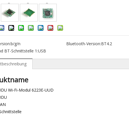
rsion:
b/g/n
Bluetooth-Version:
BT4.2
d BT-Schnittstelle 1:
USB
tbeschreibung
duktname
DU Wi-Fi-Modul 6223E-UUD
3DU
LAN
chnittstelle