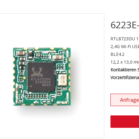
6223E
RTL8723DU 1
2,4G Wi-Fi US
BLE4.2
12,2 x 13,0 
Kontaktieren 
Vorzertifizie
Anfrage