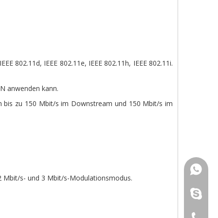
IEEE 802.11d, IEEE 802.11e, IEEE 802.11h, IEEE 802.11i.
WLAN anwenden kann.
n bis zu 150 Mbit/s im Downstream und 150 Mbit/s im
Vincent
ich 2 Mbit/s- und 3 Mbit/s-Modulationsmodus.
Joe: +8
Vincent
Song: +
Joe: +8
+ 86-75