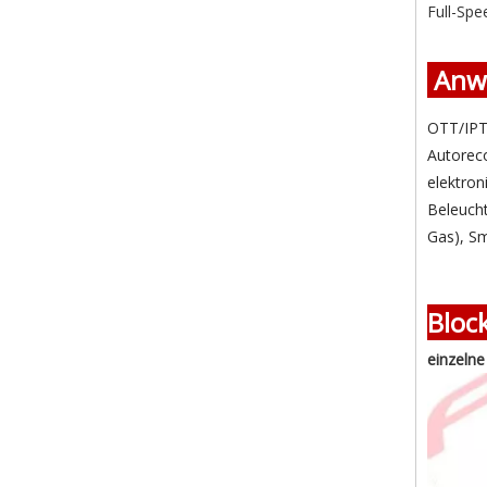
Full-Spe
Anw
OTT/IPT
Autoreco
elektro
Beleucht
Gas), Sm
Blo
einzelne