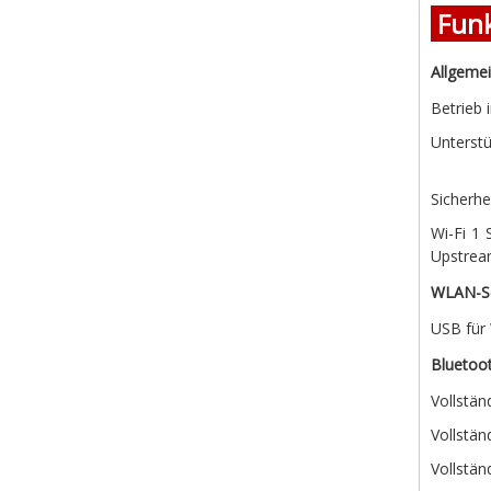
Fun
Allgeme
Betrieb
Unterstü
Sicherh
Wi-Fi 1
Upstrea
WLAN-Sc
USB für
Bluetoo
Vollstän
Vollstän
Vollstän