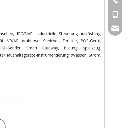
Kathy: 
Song: +
David: 
Kathy: 
Kathy: 
davidch
sehen, IPC/NVR, industrielle Steuerungsausrüstung,
alität, VR/AR, drahtloser Speicher, Drucker, POS-Gerät,
DMI-Sender, Smart Gateway, Bildung, Spielzeug,
räte/Haushaltsgeräte-Instrumentierung (Wasser, Strom,