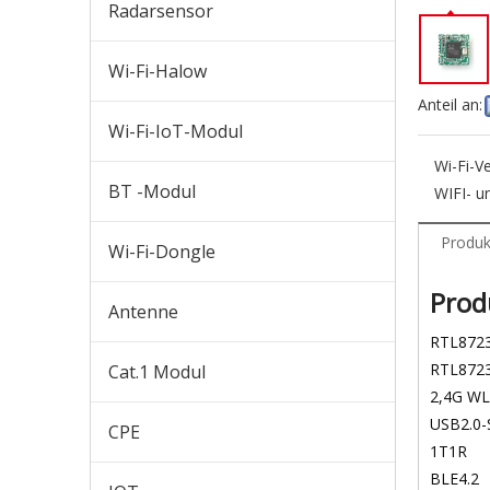
Radarsensor
Wi-Fi-Halow
Anteil an:
Wi-Fi-IoT-Modul
Wi-Fi-Ve
BT -Modul
WIFI- un
Produk
Wi-Fi-Dongle
Pro
Antenne
RTL8723
RTL872
Cat.1 Modul
2,4G W
USB2.0-S
CPE
1T1R
BLE4.2