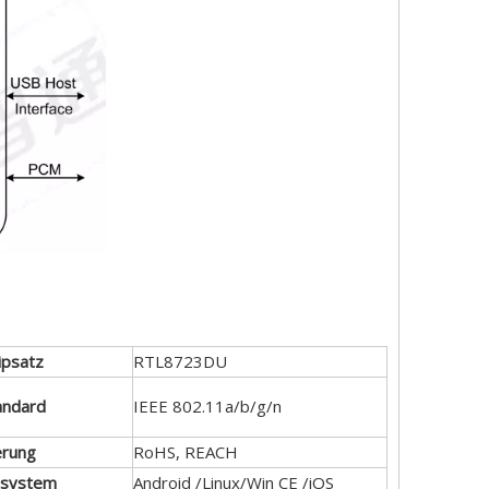
ipsatz
RTL8723DU
andard
IEEE 802.11a/b/g/n
erung
RoHS, REACH
ssystem
Android /Linux/Win CE /iOS