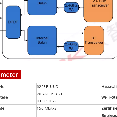
ameter
Nr.
6223E-UUD
Hauptch
WLAN: USB 2.0
telle
Wi-Fi-St
BT: USB 2.0
ate
150 Mbit/s
Zertifizi
Betrieb