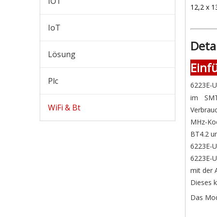
IOT
12,2 x 
IoT
Deta
Lösung
Einf
Plc
6223E-U
im SMT-
WiFi & Bt
Verbrauc
MHz-Koe
BT4.2 u
6223E-UU
6223E-U
mit der 
Dieses 
Das Modu