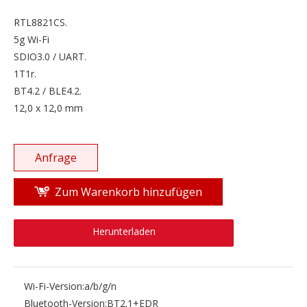
RTL8821CS.
5g Wi-Fi
SDIO3.0 / UART.
1T1r.
BT4.2 / BLE4.2.
12,0 x 12,0 mm
Anfrage
Zum Warenkorb hinzufügen
Herunterladen
Wi-Fi-Version:
a/b/g/n
Bluetooth-Version:
BT2.1+EDR